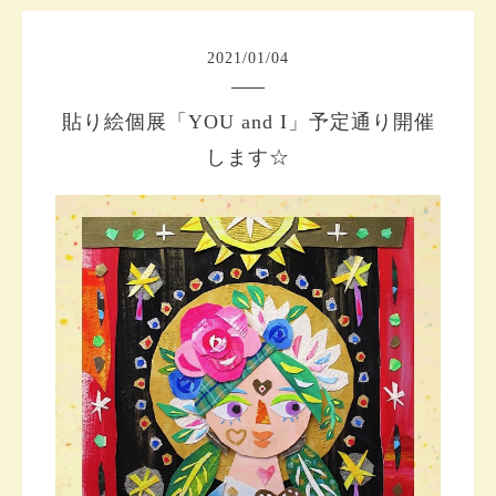
2021
/
01
/
04
貼り絵個展「YOU and I」予定通り開催
します☆