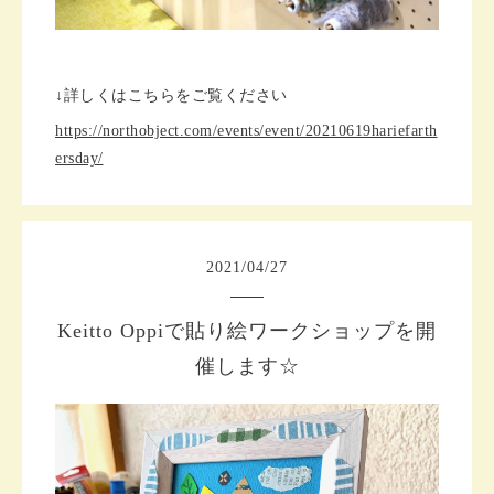
↓詳しくはこちらをご覧ください
https://northobject.com/events/event/20210619hariefarth
ersday/
2021
/
04
/
27
Keitto Oppiで貼り絵ワークショップを開
催します☆