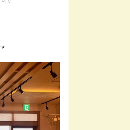
すので、
す★