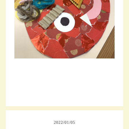
2022
/
01
/
05