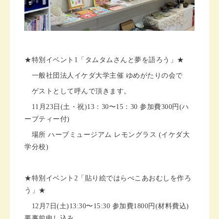
★特別イベント1「タムタムさんと夢を語ろう」★
一般社団法人イケダ大学主催 ゆめがたりの会で
ゲストとして呼んで頂きます。
11月23日(土・祝)13：30〜15：30 参加費300円(ハ
ーブティー付)
場所 ハーブミュージアム レモングラス (イケダ大
学分校)
★特別イベント2「貼り絵ではらぺこあおむしを作ろ
う」★
12月7日(土)13:30〜15:30 参加費1800円(材料費込)
要事前申し込み